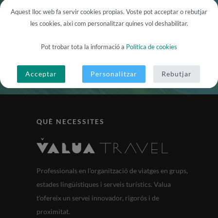
Ja ho tens tot per GUANYAR?
Aquest lloc web fa servir cookies propias. Voste pot acceptar o rebutjar
les cookies, aixi com personalitzar quines vol deshabilitar.
FINALITZAR COMPRA
Pot trobar tota la informació a
Política de cookies
Acceptar
Personalitzar
Rebutjar
QUÈ NECESSITES
Professionals en l'organització de viatges en grups,
estades lingüístiques i serveis turístics. Valua
t'ofereix un servei innovador, rigorós i de
proximitat.