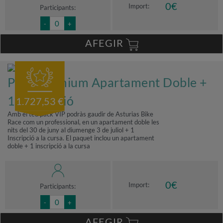
0
€
Import:
Participants:
-
+
AFEGIR
Pack Premium Apartament Doble +
1 Inscripció
1.727,53 €
Amb el teu pack VIP podràs gaudir de Asturias Bike
Race com un professional, en un apartament doble les
nits del 30 de juny al diumenge 3 de juliol + 1
Inscripció a la cursa. El paquet inclou un apartament
doble + 1 inscripció a la cursa
0
€
Import:
Participants:
-
+
AFEGIR