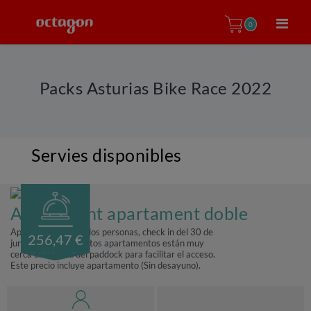
0
Packs Asturias Bike Race 2022
Servies disponibles
Allotjament apartament doble
Apartamento para dos personas, check in del 30 de
256,47 €
junio al 3 de julio. Estos apartamentos están muy
cerca de la zona del paddock para facilitar el acceso.
Este precio incluye apartamento (Sin desayuno).